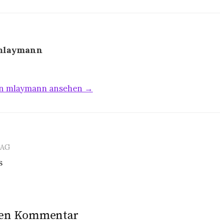
mlaymann
von mlaymann ansehen →
RAG
s
n
nen Kommentar