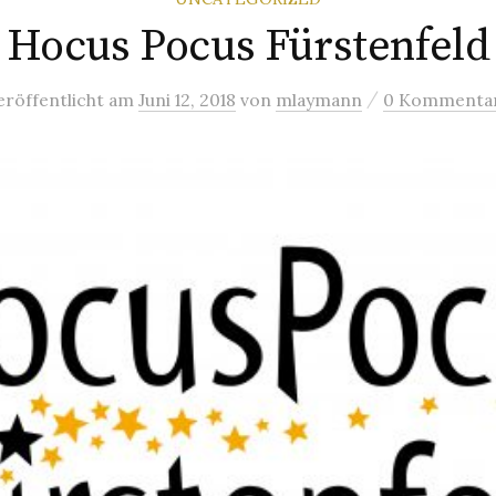
Hocus Pocus Fürstenfeld
/
eröffentlicht
am
Juni 12, 2018
von
mlaymann
0 Kommenta