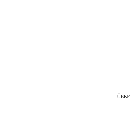
Springe
zum
Inhalt
ÜBER