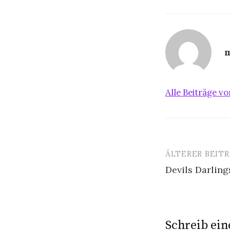
Alle Beiträge 
ÄLTERER BEIT
Beitrags-
Devils Darling
Navigatio
Schreib ei