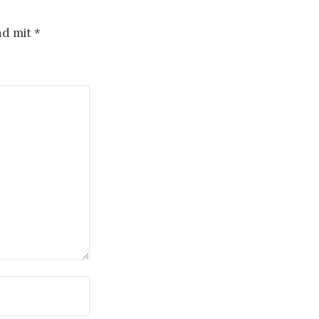
nd mit
*